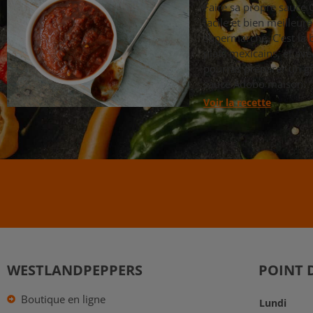
Faire sa propre sauce 
facile et bien meilleur
supermarché. C'est la
plats mexicains, et avec
pourras préparer un gr
sauce Adobo maison.
Voir la recette
WESTLANDPEPPERS
POINT 
Boutique en ligne
Lundi