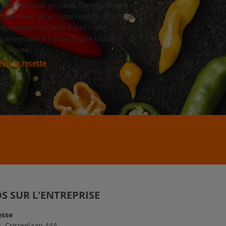
Faire son aïoli piquant, c'est facile et
super bon ! Avec cette recette, tu prépares
rapidement un aïoli fruité / une
mayonnaise à l'ail avec une touche
piquante.
Voir la recette
S SUR L'ENTREPRISE
esse
. Crezeelaan 44A