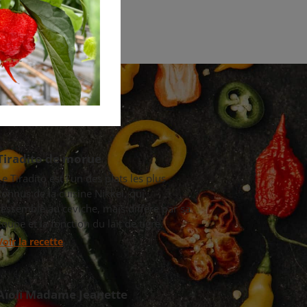
Tiradito de morue
Le Tiradito est l'un des plats les plus
connus de la cuisine Nikkei, qui
ressemble au ceviche, mais diffère par sa
coupe et la fonction du lait de tigre.
Voir la recette
Aïoli Madame Jeanette