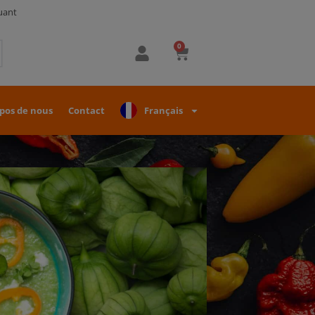
uant
0
pos de nous
Contact
Français