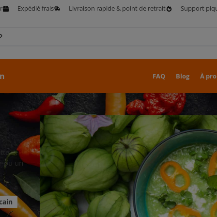
r
Expédié frais
Livraison rapide & point de retrait
Support piq
on
FAQ
Blog
À pro
tte
r ou un
cain