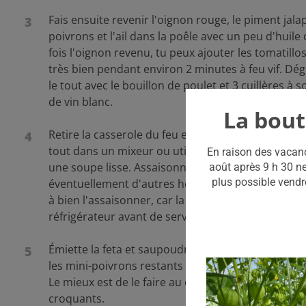
Fais ensuite revenir l'oignon rouge, le piment jala
3
poivrons et l'ail dans la poêle avec un peu d'huile
fois l'oignon revenu, tu peux ajouter les tomatillo
très bien pendant environ 2 minutes à feu vif. Dé
le tout avec le bouillon de poulet et 3 cuillères à 
de vin blanc.
La bout
Retire la casserole du feu et ajoute la tranche de 
4
tout dans un mixeur ou utilise un mixeur plongea
En raison des vacanc
une soupe lisse. Assaisonne avec du poivre, du sel
août après 9 h 30 ne
plus possible vendr
éventuellement d'autres herbes, comme la corian
à bien l'assaisonner, car la soupe sera servie froi
réfrigérateur avant de servir.
Émiette la feta et saupoudre-la sur la soupe. Déc
5
les mini-poivrons restants et éventuellement un 
Le mieux est de le faire au dernier moment, ainsi i
croquants.