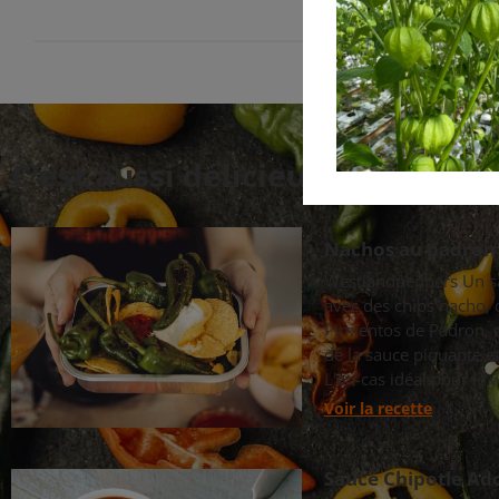
C'est aussi délicieux !
Nachos au padron
Westlandpeppers Un sa
avec des chips nacho,
Pimientos de Padron, d
de la sauce piquante e
L'en-cas idéal pour le 
Voir la recette
Sauce Chipotle Ad