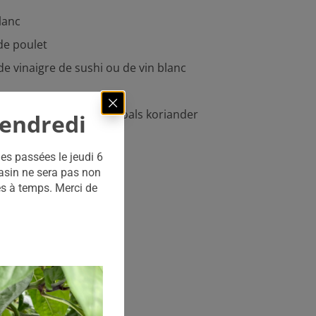
lanc
de poulet
de vinaigre de sushi ou de vin blanc
ntueel andere kruiden zoals koriander
vendredi
es passées le jeudi 6
gasin ne sera pas non
es à temps. Merci de