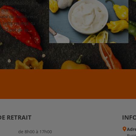
Chipotle Adobo est
e que celle du
 base de nombreux
 cette recette, tu
and pot de ta
DE RETRAIT
INFO
Adr
de 8h00 à 17h00
Burg