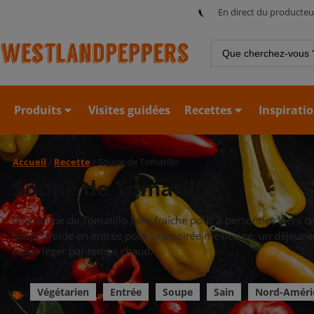
En direct du producteu
Produits
Visites guidées
Recettes
Inspirati
Accueil
/
Recette
/ Soupe de Tomatillo
Soupe de Tomatillo
Une soupe de Tomatillo bien fraîche pour 2 personnes. Sers ce
soupe froide en entrée pour une soirée mexicaine, un déjeune
repas léger par temps chaud.
Végétarien
Entrée
Soupe
Sain
Nord-Améri