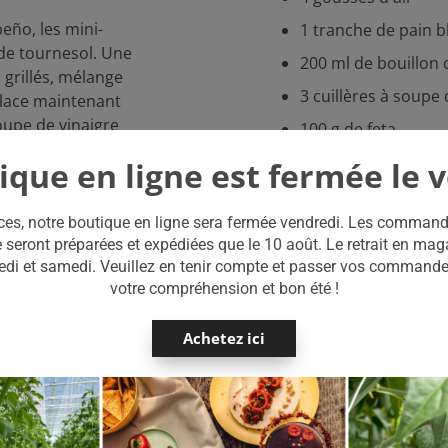
peño, les mini-
1 tranche de pain b
 de tournesol. Une
200 ml de bouillon 
s grillés, mélange
3 cuillères à soupe 
glace maintenant
soupe de vinaigre
100 g de feta
peper, zout en eve
ique en ligne est fermée le 
pain blanc. Mets le
nt jusqu'à obtenir
es, notre boutique en ligne sera fermée vendredi. Les command
 et
 seront préparées et expédiées que le 10 août. Le retrait en ma
edi et samedi. Veuillez en tenir compte et passer vos command
dre. N'hésite pas
votre compréhension et bon été !
de. Garde au
Achetez ici
ore la soupe avec
peu de coriandre.
ls resteront bien