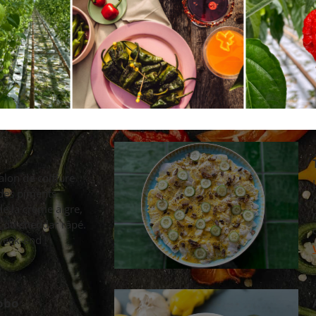
lon de coiffure
 des piments
e la crème aigre,
t du cheddar râpé.
week-end !
obo