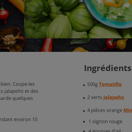
Ingrédients
s bien. Coupe-les
500g
Tomatillo
ts jalapeño et des
2 verts
Jalapeño
 Garde quelques
4 pièces orange
Min
pendant environ 10
1 oignon rouge
4 gousses d'ail