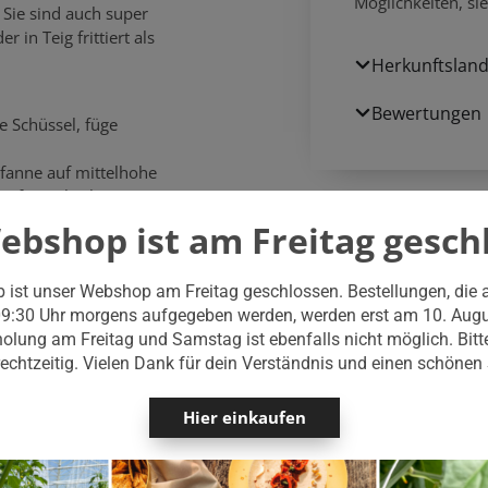
Möglichkeiten, si
 Sie sind auch super
 in Teig frittiert als
Herkunftsland
Bewertungen
ne Schüssel, füge
)Pfanne auf mittelhohe
 Pfanne leicht zu
ebshop ist am Freitag gesch
Schicht in die Pfanne
cht verkohlt und braun
die andere Seite, bis
b ist unser Webshop am Freitag geschlossen. Bestellungen, die
09:30 Uhr morgens aufgegeben werden, werden erst am 10. Augu
Platte und würze sie mit
holung am Freitag und Samstag ist ebenfalls nicht möglich. Bitt
 rechtzeitig. Vielen Dank für dein Verständnis und einen schöne
en.
Hier einkaufen