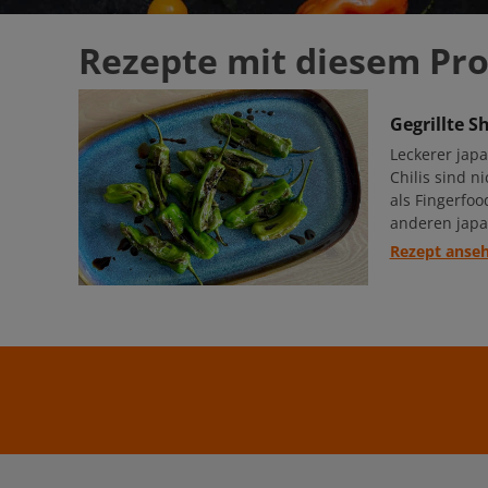
Rezepte mit diesem Pr
Gegrillte S
Leckerer jap
Chilis sind n
als Fingerfoo
anderen japa
Rezept anse