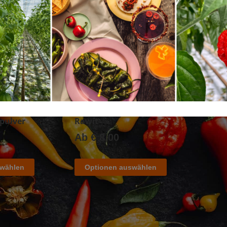
ch …
ipulver
Rawit
Ab
€
8,00
swählen
Optionen auswählen