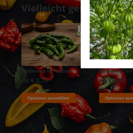
Vielleicht gefällt dir au
Pimientos de Padron
Kashmiri Chil
Ab
€
3,75
Ab
€
3,50
Optionen auswählen
Optionen au