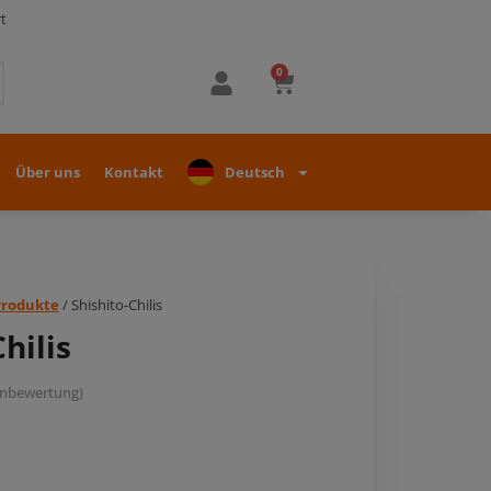
t
0
Über uns
Kontakt
Deutsch
Produkte
/ Shishito-Chilis
hilis
nbewertung)