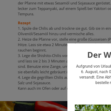
der Pfanne mit etwas Sesamöl und Sojasauce geröstet.
lecker zum Teppanyaki, auf einem Spieß bei Yakitori oder
Tempura.
Rezept
1. Spüle die Chilis ab und trockne sie gut. Gib sie in ei
Olivenöl/Sesamöl hinzu und vermische alles.
2. Heize die Pfanne vor, stelle eine große (Gusseisen-
Hitze. Lass sie etwa 2 Minuten aufwärmen, oder bis die
rauchen beginnt.
Der W
3. Lege die Shishito-Chilis vorsichtig in einer einzigen 
und lass sie 2 bis 3 Minuten anbraten, oder bis sie lei
sind. Benutze eine Zange, um sie zu wenden und brate 
Aufgrund von Urlau
sie ebenfalls leicht gebräunt ist, noch etwa 2 Minuten.
6. August, nach 
4. Lege die gegrillten Chilis auf einen Teller oder eine 
versandt. Eine Ab
Salz und Sojasauce.
bestelle
Kann auch im Ofen oder auf dem Grill zubereitet werd