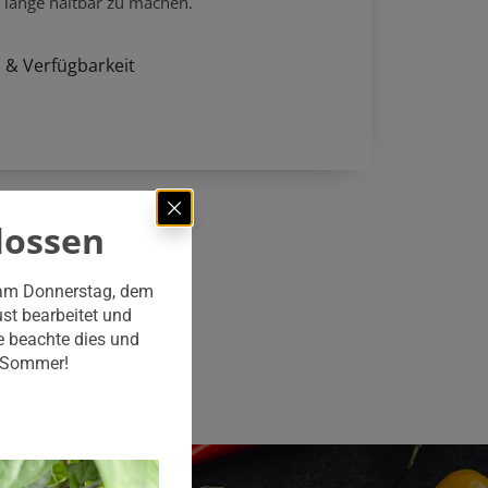
e lange haltbar zu machen.
 & Verfügbarkeit
lossen
 am Donnerstag, dem
st bearbeitet und
e beachte dies und
n Sommer!