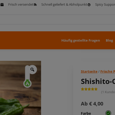
r
Frisch versendet
Schnell geliefert & Abholpunkt
Spicy Suppor
Häufig gestellte Fragen
Blog
Startseite
/
Frische 
Shishito-C
(
1
Kunde
Bewertung:
1
5,00
von 5,
basierend
Ab
€
4,00
auf
Kundenbewertung
Farbe