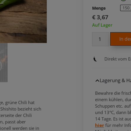
150 
Menge
€
3,67
Auf Lager
In d
Direkt vom E
Lagerung & Ha
Bewahre die frisc
einem kühlen, dun
e, grüne Chili hat
Schuppen etc. auf
hishito bezieht sich
und 13°C, dann bl
rseite der Chili
14 Tage. Es ist au
n, passt aber
hier
für mehr Info
ionell werden sie in