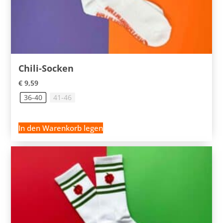
Chili-Socken
€
9,59
36-40
41-46
In den Warenkorb legen