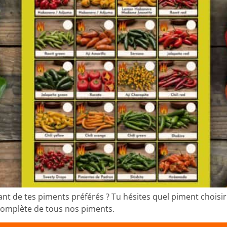
uant de tes piments préférés ? Tu hésites quel piment choisi
e complète de tous nos piments.