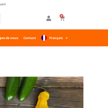
uant
0
pos de nous
Contact
Français