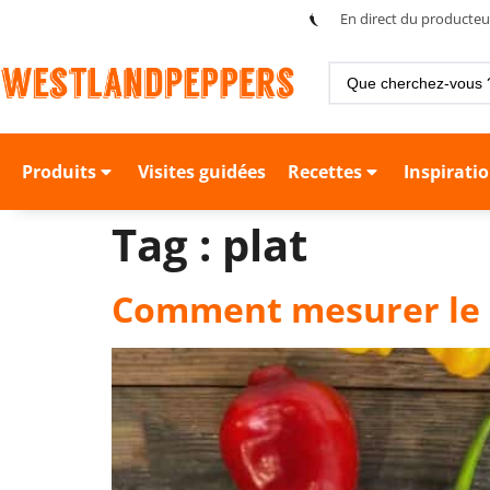
En direct du producteu
Produits
Visites guidées
Recettes
Inspirati
Tag :
plat
Comment mesurer le 