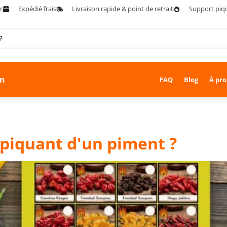
r
Expédié frais
Livraison rapide & point de retrait
Support piq
on
FAQ
Blog
À pro
piquant d'un piment ?