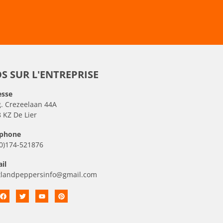
S SUR L'ENTREPRISE
esse
. Crezeelaan 44A
 KZ De Lier
éphone
0)174-521876
il
tlandpeppersinfo@gmail.com