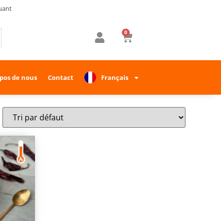
uant
0
pos de nous
Contact
Français