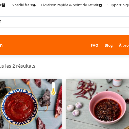
r
Expédié frais
Livraison rapide & point de retrait
Support piq
on
FAQ
Blog
À pro
us les 2 résultats