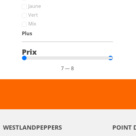
Jaune
Vert
Mix
Plus
Prix
7
—
8
WESTLANDPEPPERS
POINT 