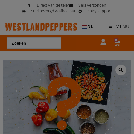
Direct van de teler
Vers verzonden
Snel bezorgd & afhaalpunt
Spicy support
MENU
NL
0