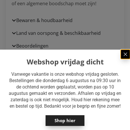
of een algemene boodschap moet zijn!
Bewaren & houdbaarheid
Land van oorspong & beschikbaarheid
Beoordelingen
Webshop vrijdag dicht
Je zou ook kunnen houden van …
Vanwege vakantie is onze webshop vrijdag gesloten.
Bestellingen die donderdag 6 augustus na 09:30 uur in
de ochtend worden geplaatst, worden pas op 10
augustus gemaakt en verzonden. Afhalen op vrijdag en
zaterdag is ook niet mogelijk. Houd hier rekening mee
en bestel op tijd. Bedankt voor je begrip en fijne zomer!
Shop hier