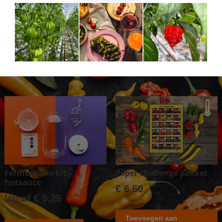
Carolina Reaper sokken
Sambal pakket
Vanaf
€
9,75
Vanaf
€
6,25
Opties selecteren
Opties selecteren
Fermentatie kit –
Peper challenge pakket
hotsauce
€
6,50
Vanaf
€
9,25
Toevoegen aan