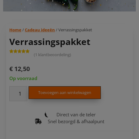
Home
/
Cadeau ideeën
/ Verrassingspakket
Verrassingspakket
(
1
klantbeoordeling)
Gewaardeerd
1
5.00
op 5
gebaseerd
€
12,50
op
klant
waardering
Op voorraad
Toevoegen aan winkelwagen
Direct van de teler
Snel bezorgd & afhaalpunt