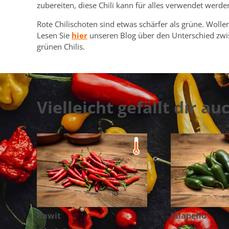
zubereiten, diese Chili kann für alles verwendet werde
Rote Chilischoten sind etwas schärfer als grüne. Woll
Lesen Sie
hier
unseren Blog über den Unterschied zwi
grünen Chilis.
Vielleicht gefällt dir au
Rawit
Jalapeño