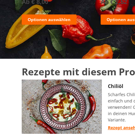
Ab
€
8,00
Ab
€
2,52
Optionen auswählen
Optionen au
Rezepte mit diesem Pr
Chiliöl
Scharfes Chil
einfach und d
verwenden! G
in deinen Hu
Variante.
Rezept anse