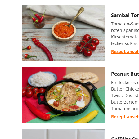
Sambal To
Tomaten-Samb
roten spanisc
Kirschtomate
lecker süß-s
Rezept anse
Peanut But
Ein leckeres
Butter Chick
Twist. Das is
butterzartem
Tomatensauc
Rezept anse