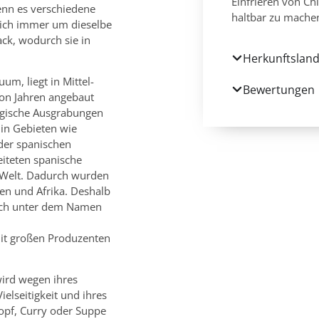
Einfrieren von Chi
enn es verschiedene
haltbar zu mache
tlich immer um dieselbe
ack, wodurch sie in
Herkunftsland
m, liegt in Mittel-
Bewertungen
von Jahren angebaut
ogische Ausgrabungen
 in Gebieten wie
der spanischen
iteten spanische
n Welt. Dadurch wurden
ien und Afrika. Deshalb
lich unter dem Namen
mit großen Produzenten
 wird wegen ihres
ielseitigkeit und ihres
topf, Curry oder Suppe