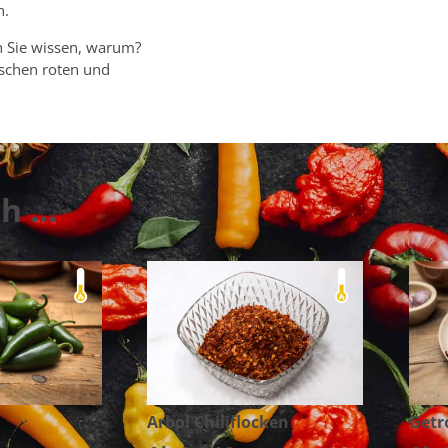
n.
en Sie wissen, warum?
schen roten und
ch …
Arbol Chiliflocken
Getr