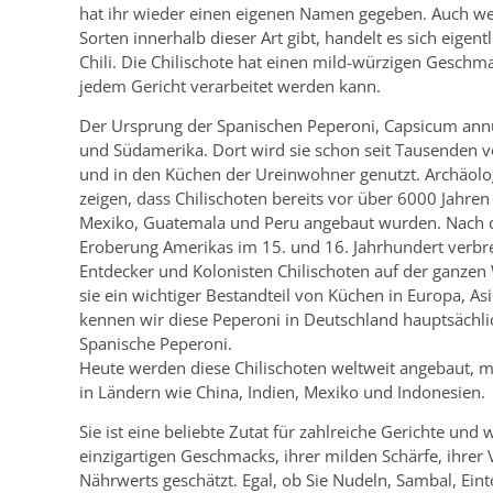
hat ihr wieder einen eigenen Namen gegeben. Auch w
Sorten innerhalb dieser Art gibt, handelt es sich eigen
Chili. Die Chilischote hat einen mild-würzigen Geschm
jedem Gericht verarbeitet werden kann.
Der Ursprung der Spanischen Peperoni, Capsicum annuu
und Südamerika. Dort wird sie schon seit Tausenden 
und in den Küchen der Ureinwohner genutzt. Archäol
zeigen, dass Chilischoten bereits vor über 6000 Jahren
Mexiko, Guatemala und Peru angebaut wurden. Nach 
Eroberung Amerikas im 15. und 16. Jahrhundert verbre
Entdecker und Kolonisten Chilischoten auf der ganze
sie ein wichtiger Bestandteil von Küchen in Europa, As
kennen wir diese Peperoni in Deutschland hauptsäch
Spanische Peperoni.
Heute werden diese Chilischoten weltweit angebaut, 
in Ländern wie China, Indien, Mexiko und Indonesien.
Sie ist eine beliebte Zutat für zahlreiche Gerichte und
einzigartigen Geschmacks, ihrer milden Schärfe, ihrer V
Nährwerts geschätzt. Egal, ob Sie Nudeln, Sambal, Ein