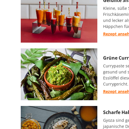
Gefüllte S
Kleine, süße 
Frischkäsemi
und lecker al
Häppchen für
Rezept anse
Grüne Curr
Currypaste se
gesund und s
Esslöffel dies
Currygericht.
Rezept anse
Scharfe Ha
Gyoza sind g
japanische D