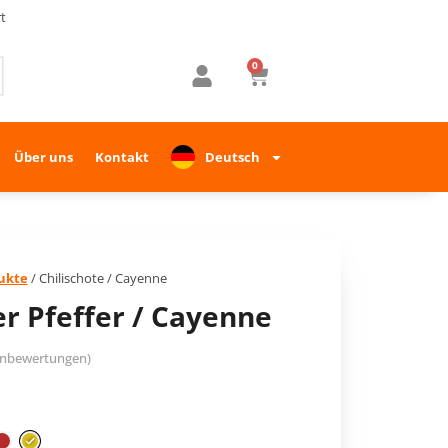
t
0
Über uns
Kontakt
Deutsch
ukte
/ Chilischote / Cayenne
r Pfeffer / Cayenne
nbewertungen)