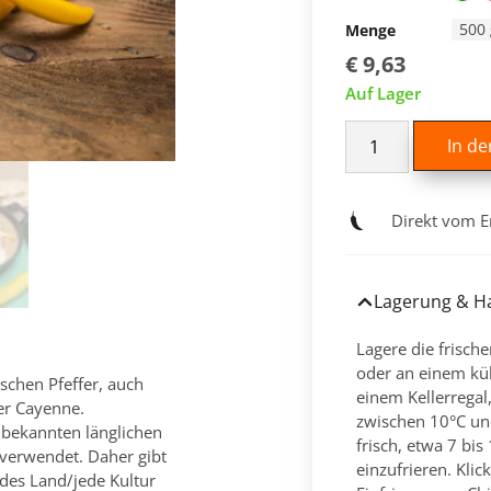
500 
Menge
€
9,63
Auf Lager
In d
Direkt vom E
Lagerung & Ha
Lagere die frisch
oder an einem kü
schen Pfeffer, auch
einem Kellerregal
er Cayenne.
zwischen 10°C und
e bekannten länglichen
frisch, etwa 7 bis 
 verwendet. Daher gibt
einzufrieren. Klic
edes Land/jede Kultur