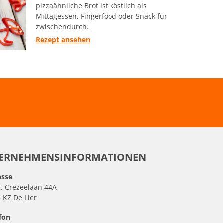
pizzaähnliche Brot ist köstlich als
Mittagessen, Fingerfood oder Snack für
zwischendurch.
Rezept ansehen
ERNEHMENSINFORMATIONEN
esse
. Crezeelaan 44A
 KZ De Lier
fon