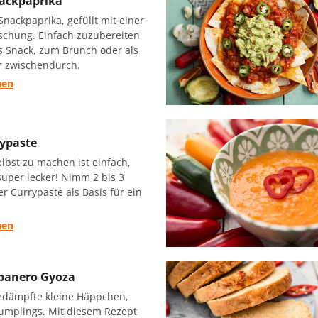
nackpaprika
Snackpaprika, gefüllt mit einer
schung. Einfach zuzubereiten
s Snack, zum Brunch oder als
 zwischendurch.
hen
ypaste
lbst zu machen ist einfach,
uper lecker! Nimm 2 bis 3
er Currypaste als Basis für ein
hen
banero Gyoza
edämpfte kleine Häppchen,
umplings. Mit diesem Rezept