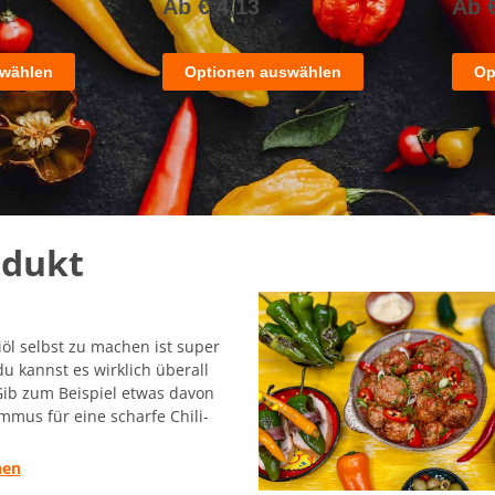
Ab
€
4,13
Ab
swählen
Optionen auswählen
Op
odukt
iöl selbst zu machen ist super
u kannst es wirklich überall
ib zum Beispiel etwas davon
mmus für eine scharfe Chili-
hen